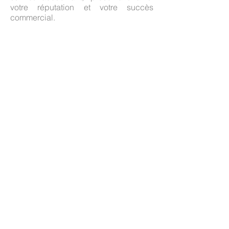
votre réputation et votre succès
commercial.
Contactez-nous dès aujourd'hui :
N'hésitez pas à nous contacter pour
discuter de vos besoins spécifiques et
obtenir une évaluation gratuite de vos
locaux. Ensemble, nous pouvons
maintenir votre établissement exempt
de punaises de lit, offrant ainsi à vos
clients une expérience exceptionnelle
à chaque séjour.
Contactez-nous
Adhérent au syndicat
SEDCPL