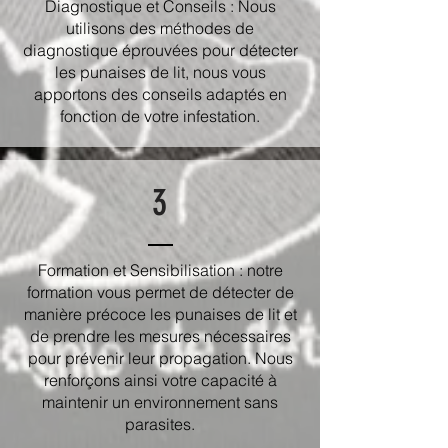
Diagnostique et Conseils : Nous
utilisons des méthodes de
diagnostique éprouvées pour détecter
les punaises de lit, nous vous
apportons des conseils adaptés en
fonction de votre infestation.
3
Formation et Sensibilisation : notre
formation vous permet de détecter de
manière précoce les punaises de lit et
de prendre les mesures nécessaires
pour prévenir leur propagation. Nous
renforçons ainsi votre capacité à
maintenir un environnement sans
parasites.